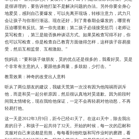
是很讲理的，要告诉他打架不是解决问题的办法。另外你要全身心
地爱昊，感到自己要爆发，可以先离开现场，转移注意力，武力只
会让孩子与你渐行渐远。现在还好，到了青春期会爆发的，哪里有
压迫哪里有反抗。第一你先道歉；第二孩子必须接受惩罚（老师让
昊写检查），第三是能否换种谈话方式。如果昊检查写得不好，你
也可以写检查，你是检查自己教育方面做得怎样，这样孩子容易接
受，然后互相监督、互相激励。”
悦妈说：“要和孩子做朋友，昊的优点还是很多的，我看好昊。昊是
个非常有主意的人，要跟他多商量，多鼓励，少打击。”
教育效果：神奇的改变出人意料
听从了两位朋友的建议，我破天荒第一次没有因为他闯祸而训斥
他，而是和昊一起分析原因，然后很认真地对昊道歉。因为前段时
间我太情绪化，现在我给他保证，一定不会再轻易对他动怒，不再
轻易打他。
这一天是2012年3月9日，距今已经41天了。在这41天中，除去我出
差的日子，和孩子一起共待了32天。开始的时候，每一次的忍耐和
克服对自己来说都是煎熬，每每看到他吃饭和写作业时的磨蹭，看