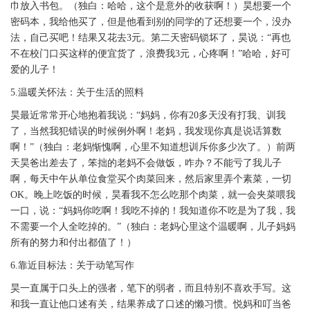
巾放入书包。（独白：哈哈，这个是意外的收获啊！）昊想要一个
密码本，我给他买了，但是他看到别的同学的了还想要一个，没办
法，自己买吧！结果又花去3元。第二天密码锁坏了，昊说：“再也
不在校门口买这样的便宜货了，浪费我3元，心疼啊！”哈哈，好可
爱的儿子！
5.温暖关怀法：关于生活的照料
昊最近常常开心地抱着我说：“妈妈，你有20多天没有打我、训我
了，当然我犯错误的时候例外啊！老妈，我发现你真是说话算数
啊！”（独白：老妈惭愧啊，心里不知道想训斥你多少次了。）前两
天昊爸出差去了，笨拙的老妈不会做饭，咋办？不能亏了我儿子
啊，每天中午从单位食堂买个肉菜回来，然后家里弄个素菜，一切
OK。晚上吃饭的时候，昊看我不怎么吃那个肉菜，就一会夹菜喂我
一口，说：“妈妈你吃啊！我吃不掉的！我知道你不吃是为了我，我
不需要一个人全吃掉的。”（独白：老妈心里这个温暖啊，儿子妈妈
所有的努力和付出都值了！）
6.靠近目标法：关于动笔写作
昊一直属于口头上的强者，笔下的弱者，而且特别不喜欢手写。这
和我一直让他口述有关，结果养成了口述的懒习惯。悦妈和叮当爸