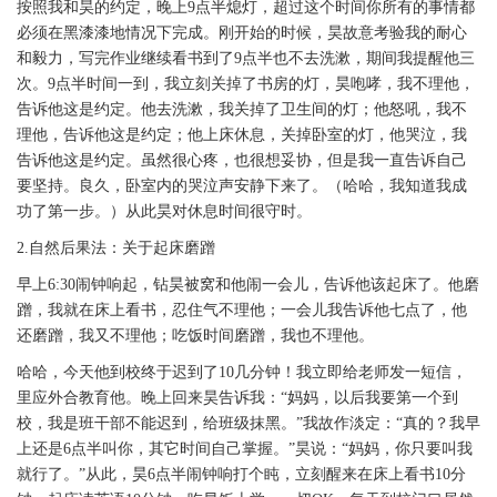
按照我和昊的约定，晚上9点半熄灯，超过这个时间你所有的事情都
必须在黑漆漆地情况下完成。刚开始的时候，昊故意考验我的耐心
和毅力，写完作业继续看书到了9点半也不去洗漱，期间我提醒他三
次。9点半时间一到，我立刻关掉了书房的灯，昊咆哮，我不理他，
告诉他这是约定。他去洗漱，我关掉了卫生间的灯；他怒吼，我不
理他，告诉他这是约定；他上床休息，关掉卧室的灯，他哭泣，我
告诉他这是约定。虽然很心疼，也很想妥协，但是我一直告诉自己
要坚持。良久，卧室内的哭泣声安静下来了。（哈哈，我知道我成
功了第一步。）从此昊对休息时间很守时。
2.自然后果法：关于起床磨蹭
早上6:30闹钟响起，钻昊被窝和他闹一会儿，告诉他该起床了。他磨
蹭，我就在床上看书，忍住气不理他；一会儿我告诉他七点了，他
还磨蹭，我又不理他；吃饭时间磨蹭，我也不理他。
哈哈，今天他到校终于迟到了10几分钟！我立即给老师发一短信，
里应外合教育他。晚上回来昊告诉我：“妈妈，以后我要第一个到
校，我是班干部不能迟到，给班级抹黑。”我故作淡定：“真的？我早
上还是6点半叫你，其它时间自己掌握。”昊说：“妈妈，你只要叫我
就行了。”从此，昊6点半闹钟响打个盹，立刻醒来在床上看书10分