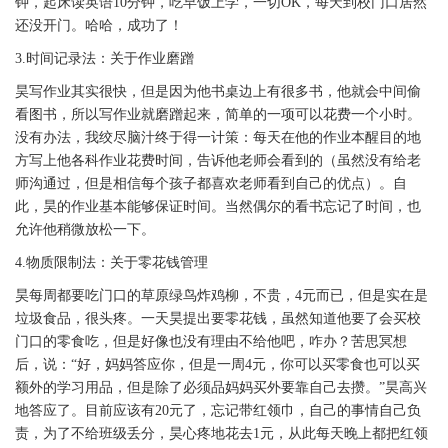
钟，起床读英语10分钟，吃早饭上学，一切OK，每天到校门口居然
还没开门。哈哈，成功了！
3.时间记录法：关于作业磨蹭
昊写作业其实很快，但是因为他书桌边上有很多书，他就会中间偷
看图书，所以写作业就磨蹭起来，简单的一项可以花费一个小时。
没有办法，我绞尽脑汁终于得一计策：每天在他的作业本醒目的地
方写上他各科作业花费时间，告诉他老师会看到的（虽然没有给老
师沟通过，但是相信每个孩子都喜欢老师看到自己的优点）。自
此，昊的作业基本能够保证时间。当然偶尔的看书忘记了时间，也
允许他稍微放松一下。
4.物质限制法：关于零花钱管理
昊每周都要吃门口的草原绿鸟炸鸡柳，不贵，4元而已，但是实在是
垃圾食品，很头疼。一天昊提出要零花钱，虽然知道他要了会买校
门口的零食吃，但是好像也没有理由不给他吧，咋办？苦思冥想
后，说：“好，妈妈答应你，但是一周4元，你可以买零食也可以买
额外的学习用品，但是除了必须品妈妈买外要靠自己去攒。”昊高兴
地答应了。目前应该有20元了，忘记带红领巾，自己的事情自己负
责，为了不给班级丢分，昊心疼地花去1元，从此每天晚上都把红领