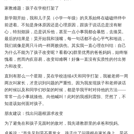
家教难题：孩子在学校打架了
新学期开始，我和儿子昊（小学一年级）的关系始终在磕磕绊绊中
前进着。不知是身体原因还是心理原因，跟孩子说话总是没有耐
心，特别烦躁，总是训斥他，甚至一点小事我都会暴怒，去揍昊。
最后的结果是：昊开始我和顶嘴，每一句话都不会心平气和地说，
我们就像是两只斗鸡一样两败俱伤。其实我一直心理在纠结：自己
为什么不能为了孩子改变呢？看着QQ群里优秀的爸爸妈妈，始终惭
愧着，然而内疚容易，改变却难啊！好像一直没有实质性的付出努
力和改变。
直到有那么一个星期，昊在学校连续4天和同学打架，我被老师一周
两次叫家长，才意识到问题的严重性。因为我发现孩子和老师谈话
的时候以及和同学们吵架的时候，都是学我平时对待他的方法——
常常一点小事就揍他、向他喊叫！此时的我感到震惊、茫然了，不
知道该如何面对孩子。
朋友建议：找出问题根源求改变
为了避免在和孩子见面时的敌对，我先请教群里的卓爸和悦妈。
卓爸说：“首先见到昊不要发火，孩子出了问题根在家长身上。昊还