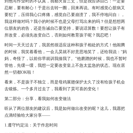
到他写作业时的不认真，我都火冒三丈，但是我告诉自己：一定要
忍耐，要有耐心！于是出去转一圈，回来再说。有时感觉心脏病又
要犯了，压得我心口疼痛，感觉自己要崩溃了，我不停地问自：，
我这样做对吗？我小的时候不也是父母打骂出来的吗？但是想想两
位朋友的劝告，还是告诫自己要坚持，要说话算数！要想让孩子有
所改变，必须先改变自己，否则如何教育孩子呢？我忍吧！
时间一天天过去了，我居然很适应这种和孩子相处的方式！他闹腾
的时候，我笑着看他，一会儿昊就不好意思地笑了，还给我说：“妈
妈，奇怪了，以前你早就训我揍我了。”他磨蹭的时候，我也不暂时
管他，先缓一缓，我想一定要改变皇上不急太监急的状态。现在居
然一切都OK啦！
看来，不是孩子不独立，而是母鸡展翅保护太久了没有给孩子机会
去锻炼。一个多月过去了，我看到了昊可喜的变化！
第二部分：分享，看我如何改变做法
听从了两位朋友的建议后，我是如何做出改变的呢？这儿，我愿把
点滴经验给大家分享——
1.遵守约定法：关于作息时间