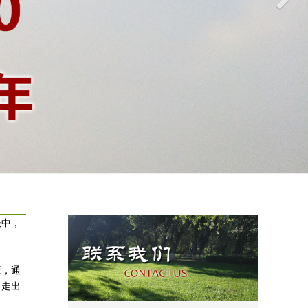
谈中，
应，通
，走出