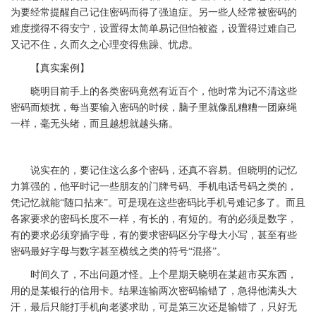
为要经常提醒自己记住密码而得了强迫症。另一些人经常被密码的
难度搅得不得安宁，设置得太简单易记但怕被盗，设置得过难自己
又记不住，久而久之心理变得焦躁、忧虑。
【真实案例】
晓明目前手上的各类密码竟然有近百个，他时常为记不清这些
密码而烦扰，每当要输入密码的时候，脑子里就像乱糟糟一团麻绳
一样，毫无头绪，而且越想就越头痛。
说实在的，要记住这么多个密码，还真不容易。但晓明的记忆
力算强的，他平时记一些朋友的门牌号码、手机电话号码之类的，
凭记忆就能“随口拈来”。可是现在这些密码比手机号难记多了。而且
各家要求的密码长度不一样，有长的，有短的。有的必须是数字，
有的要求必须穿插字母，有的要求密码区分字母大小写，甚至有些
密码最好字母与数字甚至横线之类的符号“混搭”。
时间久了，不出问题才怪。上个星期天晓明在某超市买东西，
用的是某银行的信用卡。结果连输两次密码输错了，急得他满头大
汗，最后只能打手机向老婆求助，可是第三次还是输错了，只好无