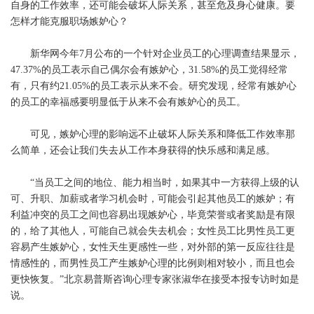
自身的工作效率，还可能会破坏人际关系，甚至危及身心健康。要
怎样才能克服职场嫉妒心？
新华网今年7月公布的一个针对企业员工的心理调查结果显示，
47.37%的员工表示自己偶尔会有嫉妒心，31.58%的员工觉得经常
有，只有约21.05%的员工表示从来不会。研究发现，经常有嫉妒心
的员工的幸福感要明显低于从来不会有嫉妒心的员工。
可见，嫉妒心理的影响远不止破坏人际关系和降低工作效率那
么简单，还会让我们失去从工作本身获得的快乐感和满足感。
“当员工之间的地位、能力相当时，如果其中一方获得上级的认
可、升职、加薪或者学习机会时，可能会引起其他员工的嫉妒；有
利益冲突的员工之间也容易出现嫉妒心，毕竟荣誉或者奖励是有限
的，给了其他人，可能自己就会失去机会；女性员工比男性员工更
容易产生嫉妒心，女性天生更感性一些，对外部的第一反应往往是
情感性的，而男性员工产生嫉妒心理的比例则相对较小，而且也会
更快恢复。”北京易普斯咨询心理专家张淑华在接受本报专访时如是
说。