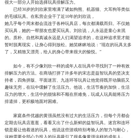
很大一部分人开始选择玩具排解压力。
已经30岁的刘欣家里堆满了诸如狗熊、机器猫、大耳狗等类似
的毛绒玩具。在私营企业干了近10年的刘欣说，
她几乎每个周末都会流连于各种玩具店，每次都满载而归。不仅她
买玩具，她的一帮朋友也爱买玩具。刘欣说，人永远是童心未泯
的。质朴、自然和真诚永远是人们渴望追求的，在这种追求里才能
暂时脱离现实，让身心得到放松。她笑眯眯地说：“现在的玩具太多
了，又精致又漂亮，给人的身心带来很大的愉悦。”
如今，有不少像刘欣一样的成年人在玩具中寻找到了一种有效
排解压力的方法。在商场打拼了许多年的宋志是益智玩具的坚决支
持者，四角拼版、平面迷宫、九连环等玩具让他觉得既开动脑筋又
趣味无穷，在玩中缓解了生活压力。他说，生活节奏的加快，生活
压力的增大，生活中的烦恼和不顺在所难免，玩成人玩具能将压力
排遣掉，更积极地面对困难。
家庭条件优越的黄强虽然没有过大的生活压力，但每个月都会
定期去玩具店逛逛，看看又出了什么新鲜的益智玩具。迷宫和连环
锁是最让他着迷的玩具，他说这些游戏特别考验人的智力与耐心，
这种需要全部心力投入的玩具吸引了很多像黄强这样的成年人。